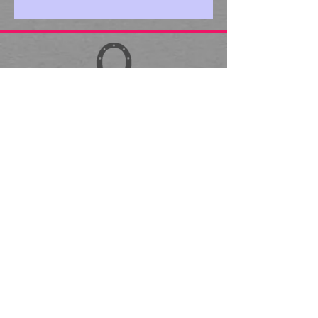
DIRECCIONES
MARQUESA
- Carretera Federal Libre
Toluca-México Km 37.5 Ocoyoacac, Edo.
Méx.
Lunes a Domingo
8:00 am - 6:00 pm
TOLUCA
- Av. José Vicente Villada 215,
Toluca, Centro.
Martes a Domingo
9:00 am - 6:00 pm
SERVICIOS