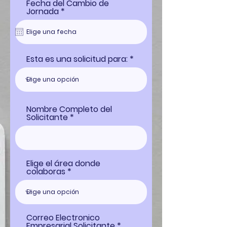
Fecha del Cambio de
r
Jornada
*
e
q
u
i
r
Esta es una solicitud para:
e
d
Nombre Completo del
Solicitante
Elige el área donde
colaboras
Correo Electronico
Empresarial Solicitante