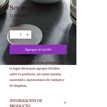
Soy un producto
Precio
15,00 MXN
Cantidad
*
Agregar al carrito
Soy la descripción de un producto. Soy 
el lugar ideal para agregar detalles 
sobre tu producto, así como tamaño, 
materiales, instrucciones de cuidado y 
de limpieza.
INFORMACIÓN DE
PRODUCTO