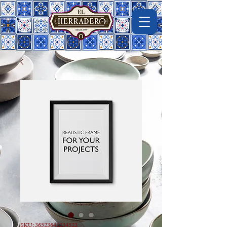
Imágen de macrovector en freepik
SKU: 36523641234523