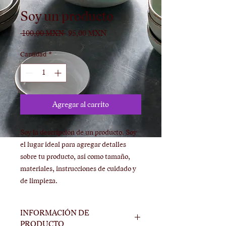
Soy un producto
Precio
Precio
 100,00 MXN 
95,00 MXN
de
oferta
Cantidad
*
Agregar al carrito
Soy la descripción de un producto. Soy 
el lugar ideal para agregar detalles 
sobre tu producto, así como tamaño, 
materiales, instrucciones de cuidado y 
de limpieza.
INFORMACIÓN DE
PRODUCTO