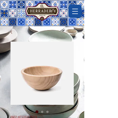
Imágen de macrovector en freepik
SKU: 671253175371