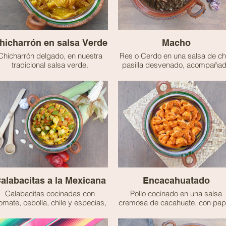
hicharrón en salsa Verde
Macho
Chicharrón delgado, en nuestra
Res o Cerdo en una salsa de chi
tradicional salsa verde.
pasilla desvenado, acompaña
🫑 No es picante
de papas y nopales.
🫑 No es picante
alabacitas a la Mexicana
Encacahuatado
Calabacitas cocinadas con
Pollo cocinado en una salsa
tomate, cebolla, chile y especias,
cremosa de cacahuate, con pa
ofreciendo un guisado ligero y
y un sabor suave a chipotle.
lleno de sabor.
🫑 Muy poco picante