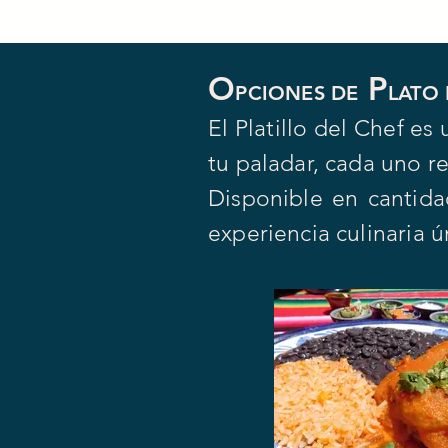
O
P
PCIONES DE
LATO
El Platillo del Chef e
tu paladar, cada uno r
Disponible en cantidad
experiencia culinaria ú