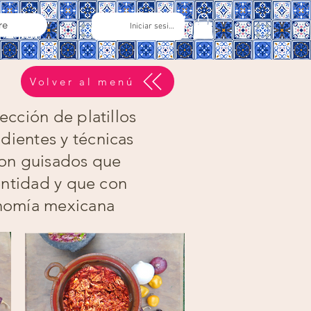
re
Iniciar sesión
Volver al menú
cción de platillos
dientes y técnicas
Son guisados que
dentidad y que con
onomía mexicana