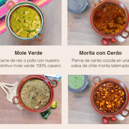
🫑 No contiene picante
🥜 Contiene cacahuate
🐮 Contiene lácteos
Mole Verde
Morita con Cerdo
arne de res o pollo con nuestro
Pierna de cerdo cocida en un
stintivo mole verde 100% casero.
salsa de chile morita tatemado
dando un sabor ahumado y
ligeramente picante, sazonado 
especias y finas hierbas.
🌶️ - Picante