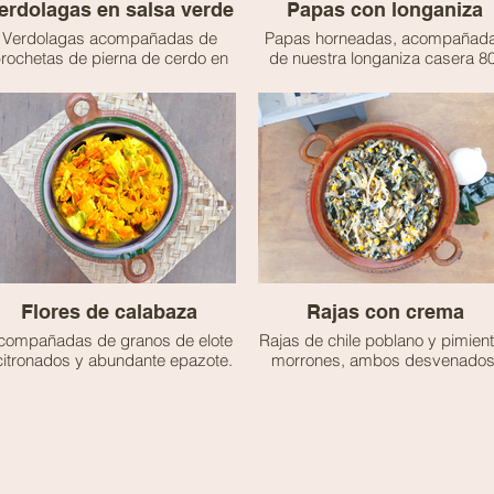
erdolagas en salsa verde
Papas con longaniza
Verdolagas acompañadas de
Papas horneadas, acompañad
rochetas de pierna de cerdo en
de nuestra longaniza casera 80
salsa verde.
20.
🫑 No es picante
🫑 No es picante
🧸 Ideal para niñ@s
Flores de calabaza
Rajas con crema
compañadas de granos de elote
Rajas de chile poblano y pimien
citronados y abundante epazote.
morrones, ambos desvenados
Una delicia mexicana llena de
guisados con cebolla, granos 
abor y textura suave. Ideal para
elote y crema.
comer sola o en quesadilla.
🫑 No es picante