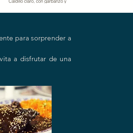
Caldillo claro, con garbanzo y
arroz blanco, ideal para
acompañar cualquier platillo.
mente para sorprender a
vita a disfrutar de una