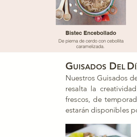
Bistec Encebollado
De pierna de cerdo con cebollita
caramelizada.
G
D
D
UISADOS
EL
Nuestros Guisados del
resalta la creativid
frescos, de temporad
estarán disponibles p