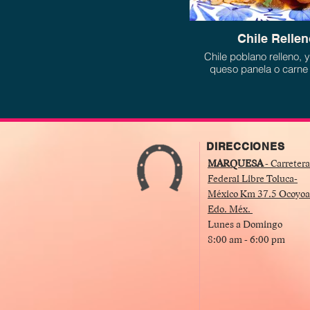
Chile Relle
Chile poblano relleno, 
queso panela o carne
capeado bañando en ca
jitomate.
DIRECCIONES
MARQUESA
- Carretera
Federal Libre Toluca-
México Km 37.5 Ocoyoa
Edo. Méx.
Lunes a Domingo
8:00 am - 6:00 pm