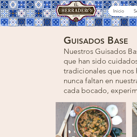
Inicio
S
gen de macrovector en freepik
G
B
UISADOS
ASE
Nuestros Guisados Bas
que han sido cuidados
tradicionales que nos
nunca faltan en nuest
cada bocado, experime