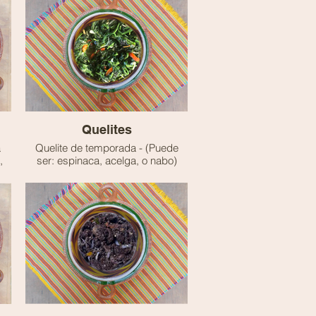
🧸 Ideal para niñ@s
Quelites
a
Quelite de temporada - (Puede
,
ser: espinaca, acelga, o nabo)
sofritos con cebolla, y un toque de
de
pimientos, creando un guisado
fresco y lleno de nutrientes.