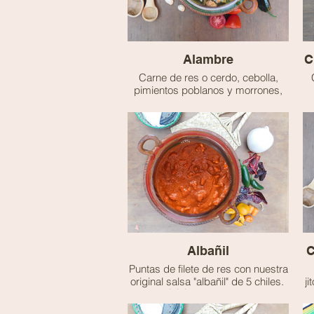
Alambre
C
Carne de res o cerdo, cebolla,
pimientos poblanos y morrones,
jitomate, manchego fundido, y
crema.
🐮 Contiene lácteos
Albañil
C
Puntas de filete de res con nuestra
original salsa "albañil" de 5 chiles.
ji
🌶️🌶️🌶️ - Muy Picante