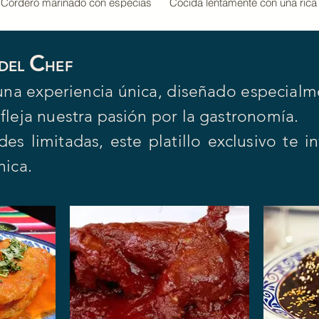
Cordero marinado con especias
Cocida lentamente con una rica
y cocida lentamente en su jugo
mezcla de chiles con especias.
hasta alcanzar una textura tierna
Disfrútala sola o "campechana"
y jugosa, acompañada de un
delicioso sabor ahumado
C
 DEL
HEF
s una experiencia única, diseñado especial
efleja nuestra pasión por la gastronomía.
es limitadas, este platillo exclusivo te in
nica.