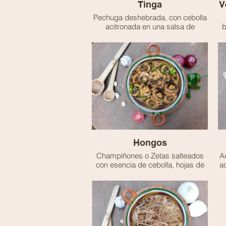
Tinga
V
Pechuga deshebrada, con cebolla
acitronada en una salsa de
b
chipotle, jitomate y especias.
🌶️ - Picante
Hongos
Champiñones o Zetas salteados
A
con esencia de cebolla, hojas de
a
epazote y especias.
s