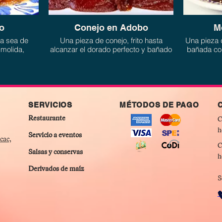
no
Conejo en Adobo
M
ya sea de
Una pieza de conejo, frito hasta
Una pieza 
 molida,
alcanzar el dorado perfecto y bañado
bañada con
ldillo de
con nuestra salsa de adobo
rojo
tradicional de El Herradero
SERVICIOS
MÉTODOS DE PAGO
Restaurante
C
h
Servicio a eventos
cac,
C
Salsas y conservas
h
Derivados de maíz
S