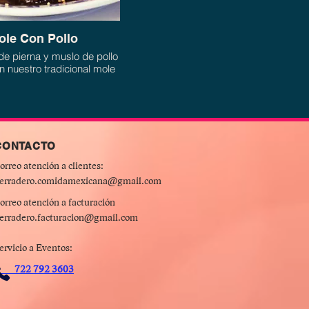
ole Con Pollo
de pierna y muslo de pollo
 nuestro tradicional mole
, de 52 ingredientes.
CONTACTO
orreo atención a clientes:
erradero.comidamexicana@gmail.com
orreo atención a facturación
erradero.facturacion@gmail.com
ervicio a Eventos:
722 792 3603