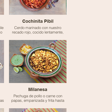
Cochinita Pibil
le
Cerdo marinado con nuestro
do
recado rojo, cocido lentamente,
desmenuzado en su jugo.
🫑 No es picante
Milanesa
Pechuga de pollo o carne con
pas
papas, empanizada y frita hasta
dorarse, crujiente por fuera y tierna
por dentro.