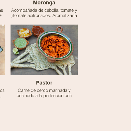
Moronga
as
Acompañada de cebolla, tomate y
-
jitomate acitronados. Aromatizada
con hierbabuena, orégano y hoja
santa.
Pastor
tos
Carne de cerdo marinada y
,
cocinada a la perfección con
de
cebollita acitronada y piña
caramelizada.