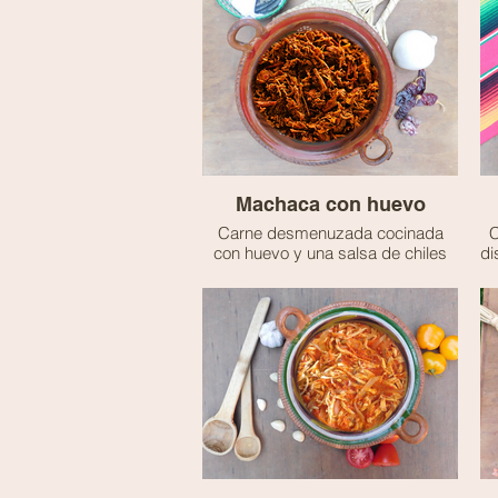
Machaca con huevo
Carne desmenuzada cocinada
C
con huevo y una salsa de chiles
di
guajillo y árbol, para un desayuno
o comida con mucho sabor.
🌶️ - Picante