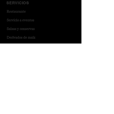
SERVICIOS
Restaurante
Servicio a eventos
Salsas y conservas
Derivados de maíz
MÉTODOS DE PAGO
CONTACTO
Correo atención a clientes:
herradero.comidamexicana@gmail.com