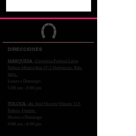
DIRECCIONES
MARQUESA
- Carretera Federal Libre
Toluca-México Km 37.5 Ocoyoacac, Edo.
Méx.
Lunes a Domingo
8:00 am - 6:00 pm
TOLUCA
- Av. José Vicente Villada 215,
Toluca, Centro.
Martes a Domingo
9:00 am - 6:00 pm